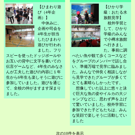
【ひまわり遊
【ひかり学
び（4年企
級：おたる水
画）】
族館見学】
中休みに、
校外学習と
企画や司会を
して、ひかり
4年生が担当
学級のみんな
したひまわり
で小樽水族館
遊びが行われ
へ行きまし
ました。フリ
た。事前に調
スビーを使ったドッジボールや
べたい魚や観て歩くコースなど
お互いの背中に文字を書いての
をグループのメンバーで話し合
伝言ゲームなど、4年生のみなさ
い、準備万端で見学に臨みまし
んが工夫した遊びの内容に１年
た。みんなで仲良く相談しなが
生から6年生も楽しそうに遊びに
ら見学できたグループが多くて
参加していました。遊びを通じ
とても素晴らしかったです。
て、全校の仲がますます深まり
想像していた以上に悠々と泳
ました。
ぐ巨大な魚の姿やイルカの大ジ
ャンプなどに、思わず声を上げ
て驚いていました。校外学習に
参加できた子どもたちは、みん
な笑顔で楽しそうに活動してい
ました
次の10件を表示