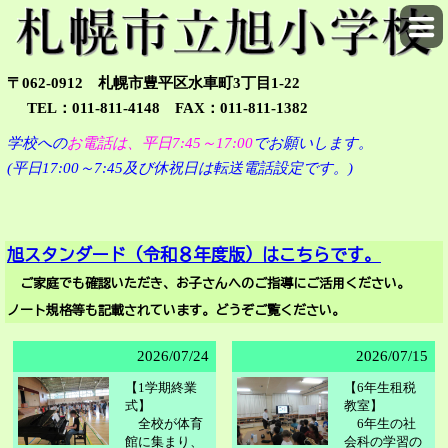
〒062-0912 札幌市豊平区水車町3丁目1-22
TEL：011-811-4148 FAX：011-811-1382
学校への
お
電話は、
平日7:45～17:00
で
お願い
します。
(平日17:00～7:45及び休祝日は転送電話設定です。)
旭スタンダード（令和８年度版）はこちらです。
ご家庭でも確認いただき、お子さんへのご指導にご活用ください。
ノート規格等も記載されています。どうぞご覧ください。
2026/
07/24
2026/
07/15
【1学期終業
【6年生租税
式】
教室】
全校が体育
6年生の社
館に集まり、
会科の学習の