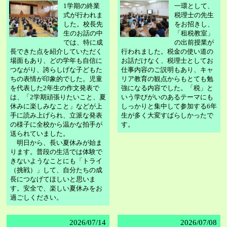
1学期の終業
一環として、
式が行われま
税理士の先生
した。校長先
をお招きし、
生のお話の中
「租税教室」
では、特に成
の出前授業が
長できた点を紹介していただく
行われました。税金の使い道の
場面もあり、どの学年も自信に
お話だけなく、税理士としてお
つながり、誇らしげな子どもた
仕事内容のご説明もあり、キャ
ちの表情が印象的でした。児童
リア教育の観点からもとても勉
を代表した2年生の作文発表で
強になる内容でした。「税」と
は、「2学期頑張りたいこと、夏
いう学びがいのあるテーマにも
休みに楽しみなこと」などが上
しっかりと集中して参加する6年
手に読み上げられ、立派な発表
生が多く大変すばらしかったで
の様子に全校から温かな拍手が
す。
送られていました。
明日から、長い夏休みが始ま
ります。普段の生活では体験で
きないようなことにも「トライ
（挑戦）」して、自分たちの成
長につなげてほしいと思いま
す。安全で、楽しい夏休みをお
過ごしください。
2026/
07/14
2026/
07/08