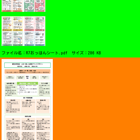
ファイル名：R7おっほんシート.pdf サイズ：286 KB