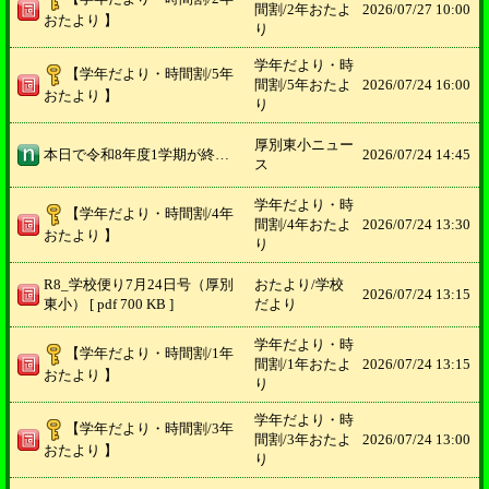
間割/2年おたよ
2026/
07/27 10:00
おたより 】
り
学年だより・時
【学年だより・時間割/5年
間割/5年おたよ
2026/
07/24 16:00
おたより 】
り
厚別東小ニュー
本日で令和8年度1学期が終了いたしました。子どもたちは、本校の子どもの目標「きのうより いい顔 いい声 いい動き」のごとく、毎日の学習や生活、行事を次の活動の原動力とし、経験を積み重ねるごとに心身ともに大きく成長してきました。夏休み中も安心安全にすごし、2学期始業式には、元気な顔で登校してくることを願っております。 大きな事故なく過ごすことができましたのも、保護者の皆様、地域の皆様のおかげと感謝しております。ありがとうございました。暑い日が続きますので、皆様お身体ご自愛ください。
2026/
07/24 14:45
ス
学年だより・時
【学年だより・時間割/4年
間割/4年おたよ
2026/
07/24 13:30
おたより 】
り
R8_学校便り7月24日号（厚別
おたより/学校
2026/
07/24 13:15
東小） [ pdf 700 KB ]
だより
学年だより・時
【学年だより・時間割/1年
間割/1年おたよ
2026/
07/24 13:15
おたより 】
り
学年だより・時
【学年だより・時間割/3年
間割/3年おたよ
2026/
07/24 13:00
おたより 】
り