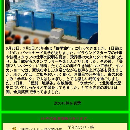
6月30日、7月1日と6年生は「修学旅行」に行ってきました。1日目は
「JAL」バックヤード見学がありました。グラウンドスタッフの仕事
や技術スタッフの仕事の説明を聴き、飛行機の大きなタイヤを触った
り、新千歳空港スタンプラリーを楽しんだりしました。その後、「登
別マリンパーク」に到着。たくさんの海の生き物について学び、イル
カショーでは、豪快な水しぶき浴びながら歓声を上げる姿も見えまし
た。ホテルでは、ご飯をおいしく食べ、お風呂で汗を流し、夜のお楽
しみ「学年レク」で大はしゃぎし、とても楽しい時間を過ごしまし
た。2日目、「登別 地獄谷」を散策後、「ウポポイ」で北海道の歴
史についてしっかりと学習をしてきました。とても内容の濃い2日
間。全員笑顔で帰ってきました。
次の10件を表示
10 件の新着情報があります。
学年だより・時
【学年だより・時間割/2年