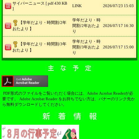
サイバーニュース [ pdf 430 KB
LINK
2026/
07/23 15:03
]
学年だより・時
【学年だより・時間割/2年
間割/2年おたよ
2026/
07/17 16:30
おたより 】
り
学年だより・時
【学年だより・時間割/3年
間割/3年おたよ
2026/
07/17 15:00
おたより 】
り
主 な 予 定
PDF形式のファイルをご覧いただく場合には、Adobe Acrobat Readerが必
要です。 Adobe Acrobat Reader をお持ちでない方は、バナーのリンク先か
ら無料ダウンロードしてください。
新 着 情 報