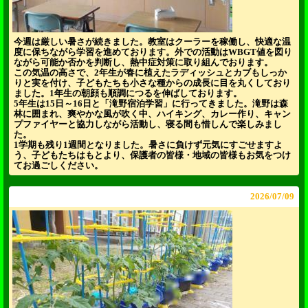
今週は厳しい暑さが続きました。教室はクーラーを稼働し、快適な温
度に保ちながら学習を進めております。外での活動はWBGT値を図り
ながら可能か否かを判断し、熱中症対策に取り組んでおります。
この気温の高さで、2年生が春に植えたラディッシュとカブもしっか
りと実を付け、子どもたちも小さな種からの成長に目を丸くしており
ました。1年生の朝顔も順調につるを伸ばしております。
5年生は15日～16日と「滝野宿泊学習」に行ってきました。滝野は森
林に囲まれ、爽やかな風が吹く中、ハイキング、カレー作り、キャン
プファイヤーと協力しながら活動し、寝る間も惜しんで楽しみまし
た。
1学期も残り1週間となりました。暑さに負けず元気にすごせますよ
う、子どもたちはもとより、保護者の皆様・地域の皆様もお気をつけ
てお過ごしください。
2026/
07/09