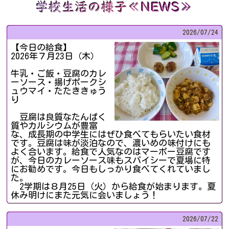
2026/
07/24
【今日の給食】
2026年７月23日（木）
牛乳・ご飯・豆腐のカレ
ーソース・揚げポークシ
ュウマイ・たたききゅう
り
豆腐は良質なたんぱく
質やカルシウムが豊富
な、成長期の中学生にはぜひ食べてもらいたい食材
です。豆腐は味が淡泊なので、濃いめの味付けにも
よく合います。給食で人気なのはマーボー豆腐です
が、今日のカレーソース味もスパイシーで夏場に特
にお勧めです。今日もしっかり食べてくれていまし
た。
2学期は８月25日（火）から給食が始まります。夏
休み明けにまた元気に会いましょう！
2026/
07/22