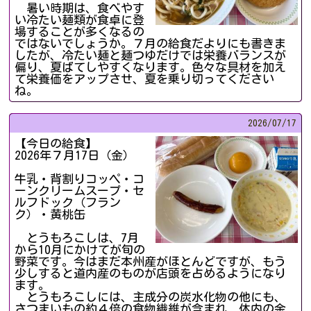
暑い時期は、食べやす
い冷たい麺類が食卓に登
場することが多くなるの
ではないでしょうか。７月の給食だよりにも書きま
したが、冷たい麺と麺つゆだけでは栄養バランスが
偏り、夏ばてしやすくなります。色々な具材を加え
て栄養価をアップさせ、夏を乗り切ってください
ね。
2026/
07/17
【今日の給食】
2026年７月17日（金）
牛乳・背割りコッペ・コ
ーンクリームスープ・セ
ルフドック（フラン
ク）・黄桃缶
とうもろこしは、7月
から10月にかけてが旬の
野菜です。今はまだ本州産がほとんどですが、もう
少しすると道内産のものが店頭を占めるようになり
ます。
とうもろこしには、主成分の炭水化物の他にも、
さつまいもの約４倍の食物繊維が含まれ、体内の余