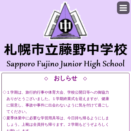
おしらせ
◇
◇
◇１学期
は、旅行的行事や体育大会、学校公開
日等への御協力
ありが
とうございました。１学期終業
式を迎えますが、健
康
に留意
し、事故や事件に出会わないよ
うに気を付けて過ご
し
てくだ
さい。
◇夏季休業中に必要な学習用具
等は、今日持ち
帰るようにしま
しょう。上靴は全員持ち帰ります。２学期もどうぞよろしく
お願いします。