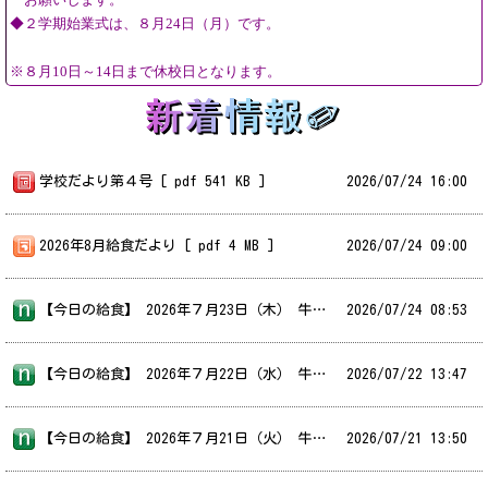
◆２学期始業式は、８月24日（月）です。
※８月10日～14日まで休校日となります。
学校だより第４号 [ pdf 541 KB ]
2026/
07/24 16:00
2026年8月給食だより [ pdf 4 MB ]
2026/
07/24 09:00
【今日の給食】 2026年７月23日（木） 牛乳・ご飯・豆腐のカレーソース・揚げポークシュウマイ・たたききゅうり 豆腐は良質なたんぱく質やカルシウムが豊富な、成長期の中学生にはぜひ食べてもらいたい食材です。豆腐は味が淡泊なので、濃いめの味付けにもよく合います。給食で人気なのはマーボー豆腐ですが、今日のカレーソース味もスパイシーで夏場に特にお勧めです。今日もしっかり食べてくれていました。 2学期は８月25日（火）から給食が始まります。夏休み明けにまた元気に会いましょう！
2026/
07/24 08:53
【今日の給食】 2026年７月22日（水） 牛乳・わかめごはん・さつま汁・国産大豆の豆腐ハンバーグ・ミニトマト 今日のミニトマトは、サラブレッドの産地で知られる静内町から届きました。「太陽の瞳」というブランド名で、名前のとおり真っ赤に熟れたミニトマトです。食べると甘さと共に程よい酸味とこくがありました。子どもたちは酸っぱいものだと残すのですが、今日は残量がほとんどありませんでした。ちゃんと美味しいものが分かっているのですね。
2026/
07/22 13:47
【今日の給食】 2026年７月21日（火） 牛乳・冷やしきつねうどん・白花豆コロッケ・冷凍みかん 暑い時期は、食べやすい冷たい麺類が食卓に登場することが多くなるのではないでしょうか。７月の給食だよりにも書きましたが、冷たい麺と麺つゆだけでは栄養バランスが偏り、夏ばてしやすくなります。色々な具材を加えて栄養価をアップさせ、夏を乗り切ってくださいね。
2026/
07/21 13:50