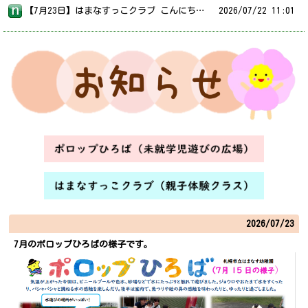
【7月23日】はまなすっこクラブ こんにちは。７月２３日(木)はまなすっこクラブです（10：15～11：30）。気温が高くなれば戸外で水遊びもできます。汚れてもよい服装でお越しください。お化けの工作を準備していますよ♪ 持ち物は、上靴・帽子・飲み物（水筒に水かお茶など）・着替えです。 それでは明日、はまなす幼稚園でお待ちしています。
2026/
07/22 11:01
2026/
07/23
7月のポロップひろばの様子です。