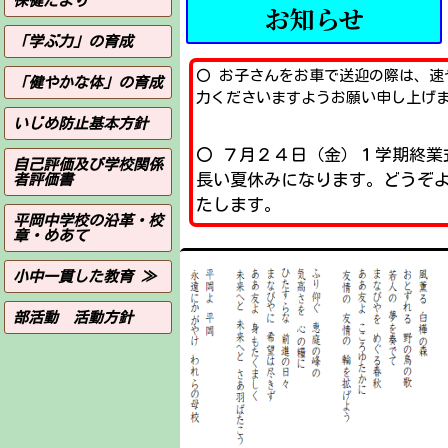
保健だより
お知らせ
「学ぶ力」の育成
〇 お子さんをお車で送迎の際は、速
「健やかな体」の育成
力くださいますようお願い申し上げ
いじめ防止基本方針
〇 ７月２４日（金）１学期終業
自己評価及び学校関係
長い夏休みになります。どうぞ
者評価書
たします。
平岡中学校の沿革・校
章・めあて
小中一貫した教育 ≫
部活動 活動方針