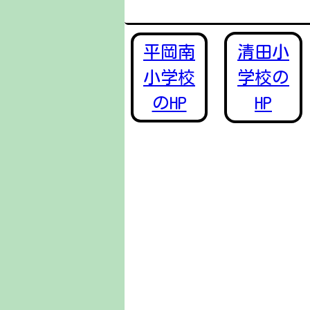
平岡南
清田小
小学校
学校の
のHP
HP