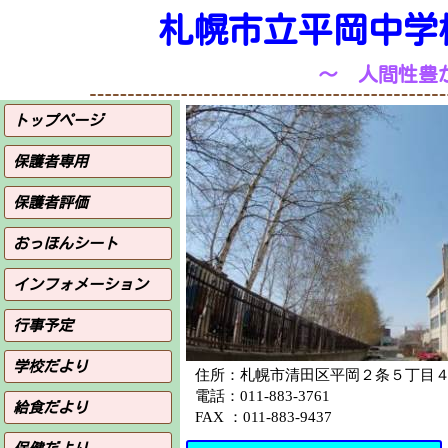
札幌市立平岡
中学
～ 人間性豊
トップページ
保護者専用
保護者評価
おっほんシート
インフォメーション
行事予定
学校だより
住所：札幌市清田区平岡２条５丁目
電話：011-883-3761
給食だより
FAX ：011-883-9437