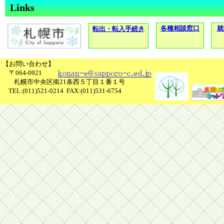
Links
各種相談窓口
就
転出・転入手続き
【お問い合わせ】
〒064‐0921
札幌市中央区南21条西５丁目１番１号
TEL:(011)521‐0214 FAX:(011)531‐6754
【研究大会が終わっても授業は続く】
明日から夏休みですが、子どもたちは学びに対して真剣です
間に出た課題に対して「解決したい。」という思いをもって最
生懸命に頑張っていました。