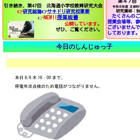
第４７回
引き続き、第47回 北海道小学校教育研究大会
令和８年度 文部科
👉
研究総論
👉
サキドリ研究校事業
研究講師：秋
たくさんのご
NEW!!
授業板書
👉
授業会場等、参
。
公開しています
ございませんで
ぜひ、ご覧ください。
しております。
今日のしんじゅっ子