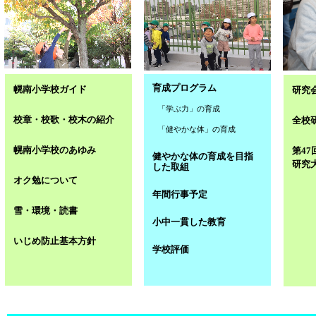
育成プログラム
幌南小学校ガイド
研究
「学ぶ力」の育成
校章・校歌・校木の紹介
全校
「健やかな体」の育成
幌南小学校のあゆみ
第4
健やかな体の育成を目指
研究
した取組
オク勉について
年間行事予定
雪・環境・読書
小中一貫した教育
いじめ防止基本方針
学校評価