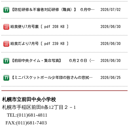
【防犯研修＆不審者対応研修（職員）】 ６月中旬に、手稲警察署の方に来ていただき、本校職員向けに防犯研修及び不審者対応研修が行われました。警察の方が不審者役になって、校舎内に侵入した不審者にどう対応するかを学ぶ訓練でしたが、実際に不審者役に対応することを通して、一層危機管理意識を高めることができました。
2026/
07/02
給食便り7月号裏 [ pdf 208 KB ]
2026/
06/30
給食だより7月号 [ pdf 239 KB ]
2026/
06/30
【前田中央タイム・集合写真】 ６月２６日（金）に、全体集合写真とクラス写真を撮影しました。また、午後には開校４０周年に向けての取組の一環として、「前田中央タイム」を実施しました。全校が参加し、体育館で前田中央小の歴史や校舎についてなどの〇×クイズを行いました。前田中央小学校のことについて新たな発見があり、大いに盛り上がりました。
2026/
06/30
【ミニバスケットボール少年団の皆さんの窓拭き】 いつも本校の体育館で練習をしているミニバスケットボール少年団の皆さんが、玄関の窓拭きをしてくれました。とてもきれいになりましたよ。ありがとうございました！
2026/
06/25
札幌市立前田中央小学校
札幌市手稲区前田8条12丁目２－1
TEL:(011)681-4811
FAX:(011)681-7403