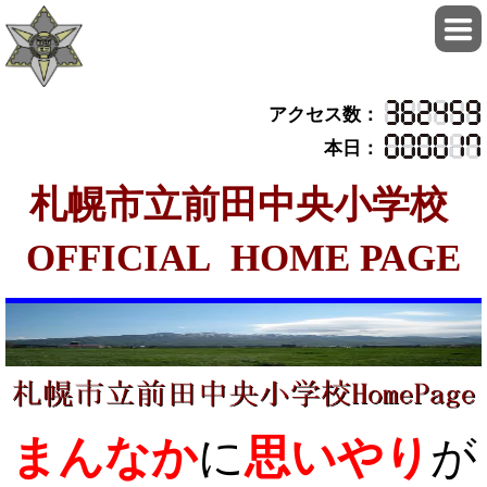
アクセス数：
本日：
札
幌市立前田中央小学校
OFFICIAL HOME PAGE
まんなか
に
思いやり
が