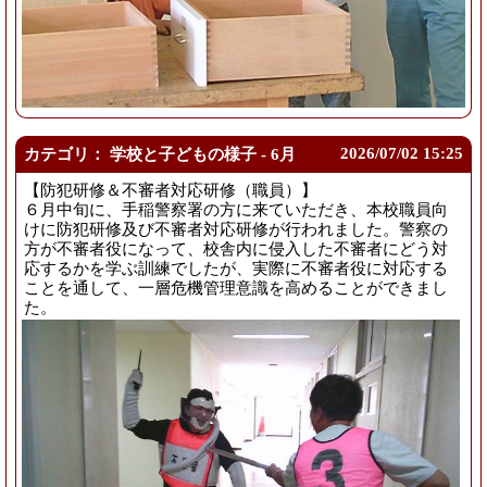
2026/
07/02 15:25
カテゴリ： 学校と子どもの様子 - 6月
【防犯研修＆不審者対応研修（職員）】
６月中旬に、手稲警察署の方に来ていただき、本校職員向
けに防犯研修及び不審者対応研修が行われました。警察の
方が不審者役になって、校舎内に侵入した不審者にどう対
応するかを学ぶ訓練でしたが、実際に不審者役に対応する
ことを通して、一層危機管理意識を高めることができまし
た。