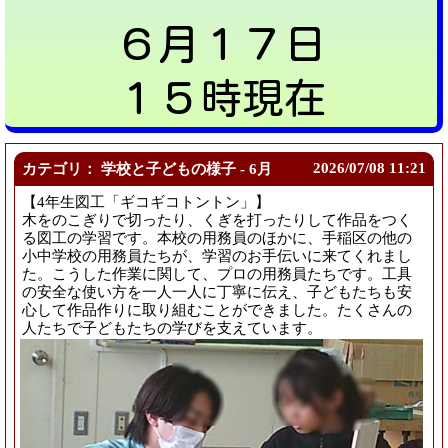
６月１７日
１５時現在
2026/
07/08 11:21
カテゴリ： 学校と子どもの様子 - 6月
【4年生図工「ギコギコトントン」】
木をのこぎりで切ったり、くぎを打ったりして作品をつく
る図工の学習です。本校の用務員のほかに、手稲区の他の
小中学校の用務員たちが、学習のお手伝いに来てくれまし
た。こうした作業に関して、プロの用務員たちです。工具
の安全な使い方を一人一人に丁寧に伝え、子どもたちも安
心して作品作りに取り組むことができました。たくさんの
人たちで子どもたちの学びを支えています。