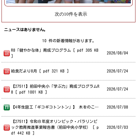
次の10件を表示
ニュースはありません。
10 件の新着情報があります。
R8「健やかな体」育成プログラム [ pdf 305 KB
2026/
08/04
]
給食だより8月 [ pdf 321 KB ]
2026/
07/24
【27511】前田中央小「学ぶ力」育成プログラムR
2026/
07/24
8 [ pdf 1001 KB ]
【4年生図工「ギコギコトントン」】 木をのこぎりで切ったり、くぎを打ったりして作品をつくる図工の学習です。本校の用務員のほかに、手稲区の他の小中学校の用務員たちが、学習のお手伝いに来てくれました。こうした作業に関して、プロの用務員たちです。工具の安全な使い方を一人一人に丁寧に伝え、子どもたちも安心して作品作りに取り組むことができました。たくさんの人たちで子どもたちの学びを支えています。
2026/
07/08
【27511】令和８年度オリンピック・パラリンピ
ック教育推進事業報告書（前田中央小学校） [ p
2026/
07/03
df 442 KB ]