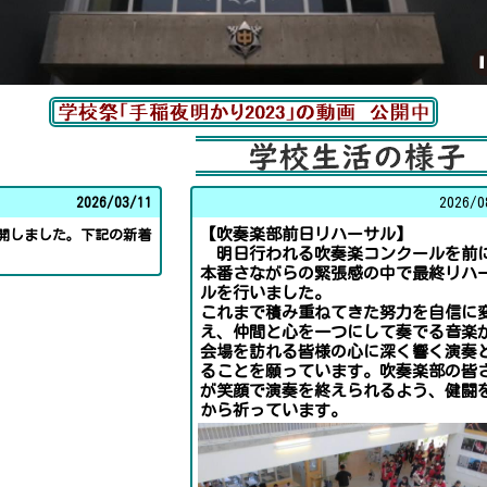
2026/
03/11
2026/
0
【吹奏楽部前日リハーサル】
開しました。下記の新着
明日行われる吹奏楽コンクールを前
本番さながらの緊張感の中で最終リハ
ルを行いました。
これまで積み重ねてきた努力を自信に
え、仲間と心を一つにして奏でる音楽
会場を訪れる皆様の心に深く響く演奏
ることを願っています。吹奏楽部の皆
が笑顔で演奏を終えられるよう、健闘
から祈っています。