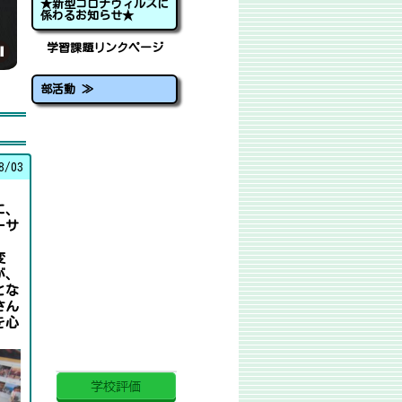
★新型コロナウィルスに
係わるお知らせ★
学習課題リンクページ
部活動 ≫
8/03
に、
ーサ
変
が、
とな
さん
を心