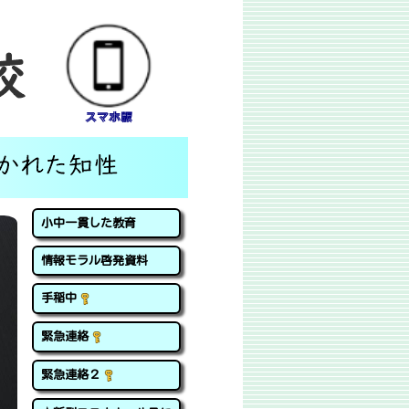
スマホ版
小中一貫した教育
情報モラル啓発資料
手稲中
緊急連絡
緊急連絡２