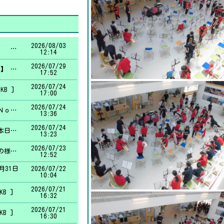
2026/
08/03
【吹奏楽部前日リハーサル】 明日行われる吹奏楽コンクールを前に、本番さながらの緊張感の中で最終リハーサルを行いました。 これまで積み重ねてきた努力を自信に変え、仲間と心を一つにして奏でる音楽が、会場を訪れる皆様の心に深く響く演奏となることを願っています。吹奏楽部の皆さんが笑顔で演奏を終えられるよう、健闘を心から祈っています。
12:14
2026/
07/29
【中体全道陸上競技大会結果】 ７月27日から29日にかけて、旭川市で第57回北海道中学校陸上競技大会が開催されました。本校からは14名の選手が出場し、以下のとおり入賞を果たしました。選手の皆さんの健闘をたたえます。 男子４×100ｍリレー第6位（成澤-佐治-祐川-伊藤）、男子200ｍ第3位（伊藤）、女子四種競技第7位（高岡）、女子砲丸投げ第8位（酒向）、女子走高跳第8位（大貫）
17:52
2026/
07/24
KB ]
17:00
2026/
07/24
今日の授業風景Ｎｏ、２ Ｎｏ、１の続きです。
13:36
2026/
07/24
今日の授業風景Ｎｏ、１ 本日、暑さ対策のため、Meetを活用して１学期終業式を行いました。終業式では、各部部長から部活動の大会結果や活動報告が行われた後、学校長から、夏休みに１つだけ取り組んで欲しいことについて話がありました。続いて、代表生徒が１学期の振り返りと２学期への決意を発表しました。最後に生活担当教員から、今日から始まる夏休みを安全で充実したものにするための生活心得について話がありました。 明日からは夏休みです。一人一人が健康と安全に気を付けながら、有意義な３０日間を過ごし、心も体もひと回り成長した姿で、元気に２学期の始業式を迎えてくれることを願っています。
13:23
2026/
07/23
今日の授業風景 ４時間目の様子です。
12:52
月31日
2026/
07/22
10:04
2026/
07/21
KB ]
16:32
2026/
07/21
KB ]
16:30