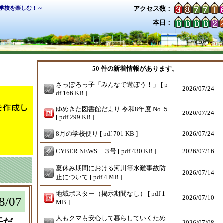
学校を楽しむ！～
アクセス数：
本日：
50 件の新着情報があります。
さっぽろっ子「みんなで遊ぼう！」 [ p
2026/
07/24
df 166 KB ]
を作成し
ゆめきた図書館だより 令和8年度.No.５
2026/
07/24
[ pdf 299 KB ]
8月の学校便り [ pdf 701 KB ]
2026/
07/24
CYBER NEWS ３号 [ pdf 430 KB ]
2026/
07/16
夏休み期間における河川等水難事故防
2026/
07/14
止について [ pdf 4 MB ]
地域ポスター（掲示期間なし） [ pdf 1
2026/
07/10
8/07
MB ]
人もクマも安心して暮らしていくため
汗だ
2026/
07/08