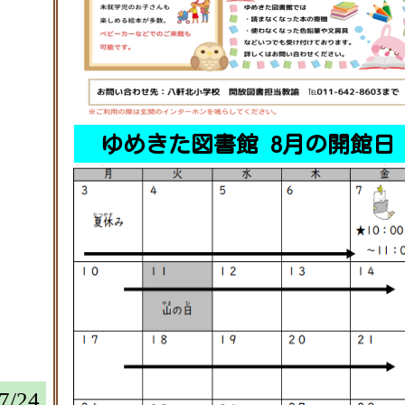
運動会特別号 [ pdf 495 KB ]
2026/
05/13
令和８年度 「学ぶ力」育成プログラ
2026/
05/01
ム [ pdf 667 KB ]
ゆめきた図書館だより 令和8年度.No.２
2026/
05/01
[ pdf 314 KB ]
5月の学校便り [ pdf 583 KB ]
2026/
04/30
ゆめきた図書館 8月の開館日
ＣＹＢＥＲＮＥＷＳ １号 [ pdf 663 KB
2026/
04/27
]
令和８年度 年間行事予定 [ pdf 189 KB
2026/
04/15
]
ゆめきた図書館だより 令和8年度.No.１
2026/
04/13
[ pdf 342 KB ]
R8イースターイベントおたより [ pdf 2
2026/
04/13
MB ]
20260408 学校便り① 04月号（HP用） [
2026/
04/08
pdf 620 KB ]
【保護者の皆様へ/2年 】
2026/
03/26
7/24