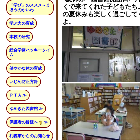
「学び」のススメ～ま
くで来てくれた子どもたち
ほうのかいわ
の夏休みも楽しく過ごして
よ。
学ぶ力の育成
本校の研究
総合学習ハッキータイ
ム
健やかな体の育成
いじめ防止方針
ＰＴＡ ≫
ゆめきた図書館 ≫
保護者の皆様へ
≫
札幌市からのお知らせ