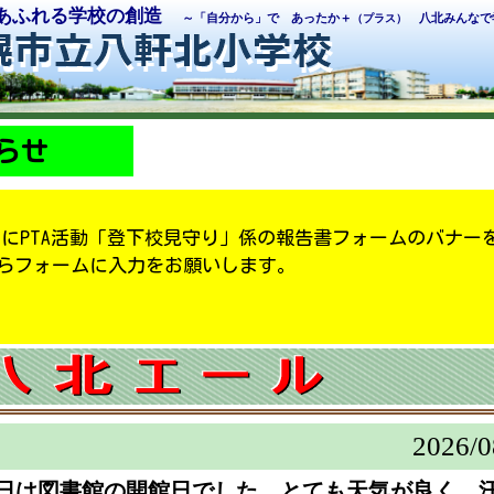
あふれる学校の創造
～
「自分から」で あったか＋
八北みんなで
（プラス）
らせ
ージ内にPTA活動「登下校見守り」係の報告書フォームのバナー
らフォームに入力をお願いします。
2026/
0
今日は図書館の開館日でした。とても天気が良く、