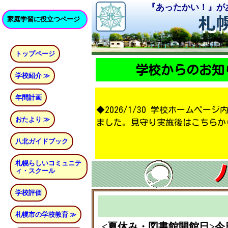
『あったかい！』が
家庭学習に役立つページ
トップページ
学校からのお知
学校紹介 ≫
年間計画
◆2026/1/30 学校ホームペ
おたより ≫
ました。見守り実施後はこちらか
八北ガイドブック
札幌らしいコミュニテ
ィ・スクール
学校評価
札幌市の学校教育 ≫
<夏休み・図書館開館日>