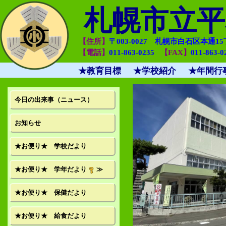
札幌市立平
【住所】
〒003-0027 札幌市白石区本通1
【電話】
011-863-0235
【FAX】
011-863-
★教育目標
★学校紹介
★年間行
今日の出来事（ニュース）
お知らせ
★お便り★ 学校だより
★お便り★ 学年だより
≫
★お便り★ 保健だより
★お便り★ 給食だより