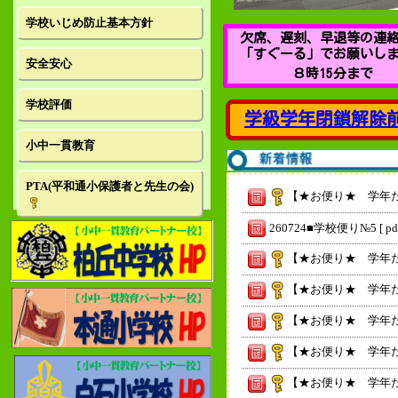
学校いじめ防止基本方針
欠席、遅刻、早退等
の連
「すぐーる」でお願いし
安全安心
８時15分まで
学校評価
学級学年閉鎖解除
小中一貫教育
PTA(平和通小保護者と先生の会)
【★お便り★ 学年だ
260724■学校便り№5 [ pdf 
【★お便り★ 学年だ
【★お便り★ 学年だ
【★お便り★ 学年だ
【★お便り★ 学年だ
【★お便り★ 学年だ