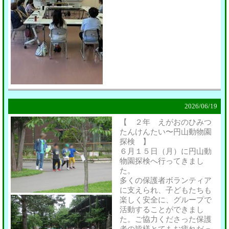
2026/
06/19
【 ２年 えがおのひみつ
たんけんたい〜円山動物園
探検 】
６月１５日（月）に円山動
物園探検へ行ってきまし
た。
多くの保護者ボランティア
に支えられ、子どもたちも
楽しく安全に、グループで
活動することができまし
た。ご協力くださった保護