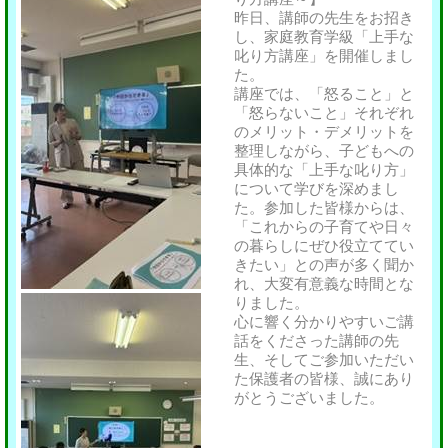
昨日、講師の先生をお招き
し、家庭教育学級「上手な
叱り方講座」を開催しまし
た。
講座では、「怒ること」と
「怒らないこと」それぞれ
のメリット・デメリットを
整理しながら、子どもへの
具体的な「上手な叱り方」
について学びを深めまし
た。参加した皆様からは、
「これからの子育てや日々
の暮らしにぜひ役立ててい
きたい」との声が多く聞か
れ、大変有意義な時間とな
りました。
心に響く分かりやすいご講
話をくださった講師の先
生、そしてご参加いただい
た保護者の皆様、誠にあり
がとうございました。