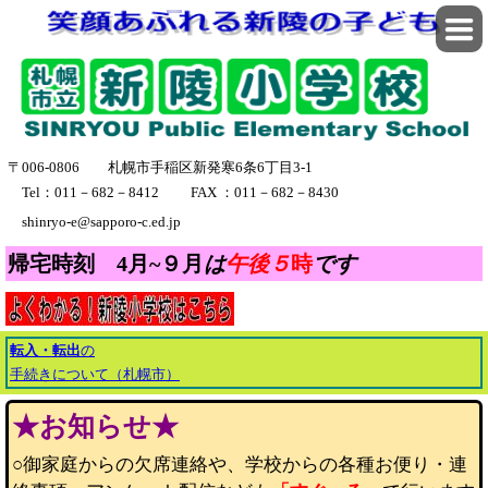
〒006-0806 札幌市手稲区新発寒6条6丁目3-1
Tel：011－682－8412 FAX ：011－682－8430
shinryo-e@sapporo-c.ed.jp
帰宅時刻 4月~９月
は
午後５
時
です
転入・転出
の
手続きについて
（札幌市）
★お知らせ★
○御家庭からの欠席連絡や、学校からの各種お便り・連