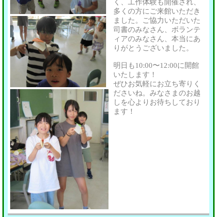
く、工作体験も開催され、
多くの方にご来館いただき
ました。ご協力いただいた
司書のみなさん、ボランテ
ィアのみなさん、本当にあ
りがとうございました。
明日も10:00〜12:00に開館
いたします！
ぜひお気軽にお立ち寄りく
ださいね。みなさまのお越
しを心よりお待ちしており
ます！