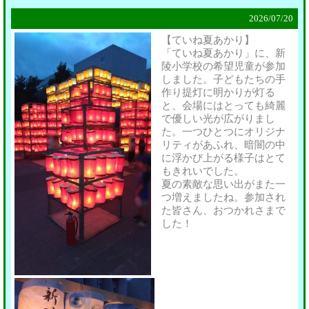
2026/
07/20
【ていね夏あかり】
「ていね夏あかり」に、新
陵小学校の希望児童が参加
しました。子どもたちの手
作り提灯に明かりが灯る
と、会場にはとっても綺麗
で優しい光が広がりまし
た。一つひとつにオリジナ
リティがあふれ、暗闇の中
に浮かび上がる様子はとて
もきれいでした。
夏の素敵な思い出がまた一
つ増えましたね。参加され
た皆さん、おつかれさまで
した！