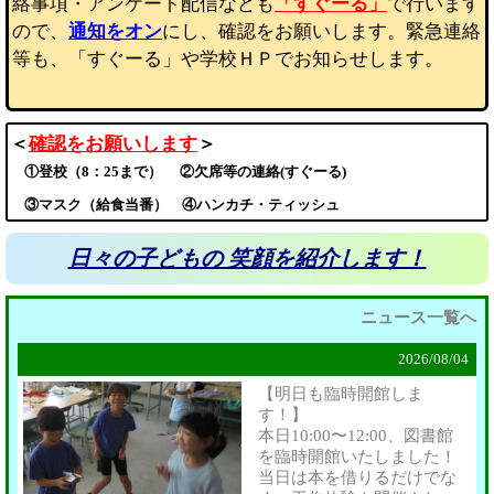
絡事項・アンケート配信なども
「す
ぐー
る」
で行います
ので、
通知
をオン
にし、確認をお願いします。緊急連絡
等も、「すぐーる」や学校ＨＰでお知らせします。
＜
確認をお願いします
＞
①登校
（8：25まで）
②欠席等の連絡(すぐーる)
③マスク
（給食当番）
④ハンカチ・ティッシュ
日々の子どもの 笑顔を紹介します！
ニュース一覧へ
2026/
08/04
【明日も臨時開館しま
す！】
本日10:00〜12:00、図書館
を臨時開館いたしました！
当日は本を借りるだけでな