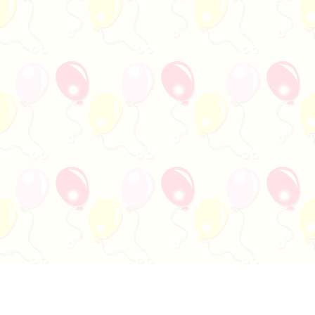
各
学校だより ６月号 [ pdf
704 KB ]
学
各
R8給食だより6月 [ pdf 461
KB ]
給
学校だより 体育発表会
各
特別号 [ pdf 2 MB ]
学
P
PTA入会申込書_ [ pdf 84 K
B ]
版
P
PTA退会届 [ pdf 4 MB ]
版
P
PTA入会申込書 [ docx 26 K
B ]
d
P
PTA退会届 [ docx 26 KB ]
d
各
R8給食だより5月 [ pdf 627
KB ]
給
学
R8 学校基本情報 [ pdf 72 K