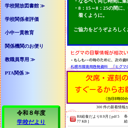
・なるべく同じ時間に集
学校開放図書館 ≫
・8：15～8：25の間に
着くよう
に。
学校関係者評価
ご協力をどうぞよろしく
小中一貫教育
関係機関のお便り
ヒグマの目撃情報が相次
教職員専用 ≫
・もしも･･の時のために、次の資
札幌市環境局啓発資料 「ヒグマ
PTA関係 ≫
欠席・遅刻
すぐーるからお
（当日8時00
300 件の新着情
令和８年度
各
R8給食だより8.9月 [ pdf 5
学校だより
77 KB ]
給