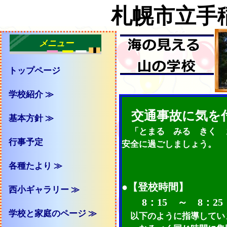
札幌市立手
メニュー
トップページ
学校紹介 ≫
交通事故に気を
基本方針 ≫
「とまる みる きく 
行事予定
安全に過ごしましょう。
各種たより ≫
●【登校時間】
西小ギャラリー ≫
8：15 ～ 8：25
学校と家庭のページ ≫
以下のように指導してい