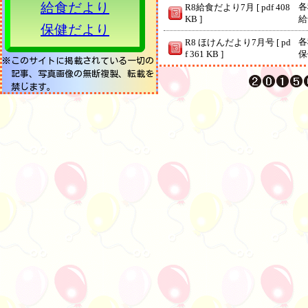
給食だより
各
R8給食だより7月 [ pdf 408
KB ]
給
保健だより
各
R8 ほけんだより7月号 [ pd
f 361 KB ]
保
※このサイトに掲載されている一切の
記事、写真画像の無断複製、転載を
各
学校だより ７月号 [ pdf 55
禁じます。
5 KB ]
学
令和８年度 年間行事予
行
定 [ pdf 330 KB ]
学
かざぐるま7・8月号 [ pdf
館
687 KB ]
館
各
R8 ほけんだより6月号 [ pd
f 389 KB ]
保
西
現在（８；１５）、雨がぱらついております。 雨雲レーダーを見ると９:００過ぎに雨が上がる予報となっておりますので、児童は９時まで教室で待機し、その後開会式に臨む方向で考えております。 御理解のほどよろしくお願いいたします。
ー
動
西
【本日の体育発表会は予定通り実施いたします。】 天気予報によりますと、本日の最高気温は２０度となっています。気温の変化に対応できる服装で登校できるようご配慮をお願いいたします。また、雨具（カッパやレインコートなど）も忘れずにご用意をお願いいたします。なお現在、札幌地方に雷注意報が発令されており、万が一本校周辺で雷が発生した場合には競技を中断する場合がございますことをご承知おきください。 体育発表会に向け、保護者の皆様には多くのお力添えをいただき、誠にありがとうございました。思い出深い体育発表会となるよう、職員一同お子さんたちのサポートに努めてまいります。
ー
動