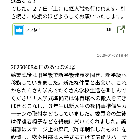
進出ならず
でした。２７日（土）に個人戦も行われます。引
き続き、応援のほどよろしくお願いいたします。
いいね！
16
2026/
04/08 18:44
20260408本日のあつなん②
始業式後は旧学級で新学級発表を聞き、新学級へ
移動していきました。新たな仲間と出会い、これ
からたくさん学んでたくさん学校生活を楽しんで
ください！入学式準備では体育館への搬入をてき
ぱきとこなし、３年生は新入生の教科書準備やカ
ーテンの取付などもしていました。委員会の生徒
は保護者椅子などを綺麗に拭いてくれました。美
術部はステージ上の屏風（昨年制作したもの）を
設置し、吹奏楽部は入学式に向けて最終リハーサ