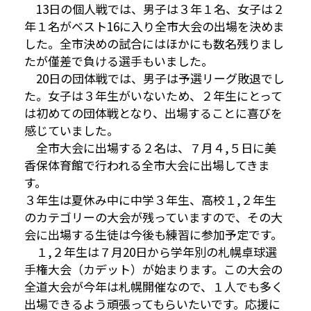
13日の個人戦では、男子は３年１名、女子は２
年１名がベスト16に入り全市大会の出場を決めま
した。全市決めの試合にはほかにも数名残りまし
たが僅差で負ける選手もいました。
20日の団体戦では、男子は予選リーグ敗退でし
た。女子は３年生がいないため、２年生にとって
は初めての団体戦となり、出場することに喜びを
感じていました。
全市大会に出場する２名は、７月４,５日に美
香保体育館で行われる全市大会に出場してきま
す。
３年生は夏休み中に中学３年生、高校１,２年生
のカテゴリーの大会が残っていますので、その大
会に出場する生徒は今後も練習に参加予定です。
１,２年生は７月20日から学年別の札幌卓球選
手権大会（カデット）が始まります。この大会の
全道大会が今年は札幌開催なので、１人でも多く
出場できるよう頑張ってもらいたいです。応援に