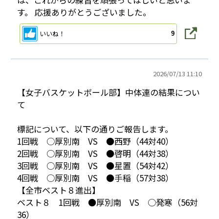
す。 応援ありがとうございました。
いいね！
9
2026/
07/13 11:10
【女子バスケットボール部】中体連の結果につい
て
標記について、以下の通りご報告します。
1回戦 ○厚別南 VS ●西野（44対40）
2回戦 ○厚別南 VS ●啓明（44対38）
3回戦 ○厚別南 VS ●星置（54対42）
4回戦 ○厚別南 VS ●手稲（57対38）
【全市ベスト８進出】
ベスト８ 1回戦 ●厚別南 VS ○発寒（56対
36）