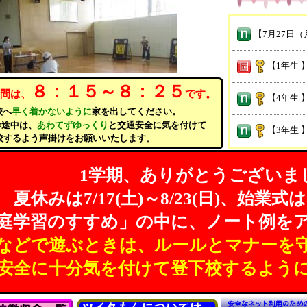
【1年生 
８：１５～８：２５
間は、
です。
【4年生 
校へ
早く着かないように
家を出してください。
途中は、
あわてず
ゆっくり
と交通安全に気を付けて
【3年生 
するよう
声掛け
をお願いいたします。
【おおぞ
1学期、ありがとうございま
夏休みは7/17(土)～8/23(日)、始業式は
【おおぞ
庭学習のすすめ」の中に、ノート例を
2026.7.24 N
]
などで遊ぶときは、ルールとマナーを
【2年生 
安全に十分気を付けて登下校するよう
【1年生 
安全なネット利用のため