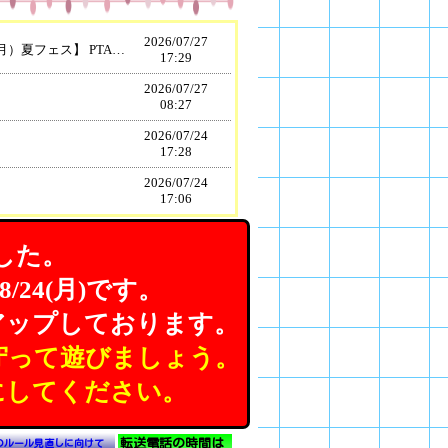
2026/
07/27
【7月27日（月）夏フェス】 PTA主催の夏フェスが今年度も開催されました。天気もよく、暑すぎることもなく、子どもたちは朝9時から11時までの間、ヨーヨー釣りにストラックアウト、水鉄砲バトルにGO!GO!紙飛行機、キックターゲットにかき氷と、大いに楽しい時間を過ごしていました。PTA役員の皆様を中心に、企画や準備、そして当日の運営や後片付けなどを進めてくださり、厚西っ子サポーターズとして参加してくださった保護者の皆様の御協力のおかげで子どもたちの笑顔がたくさん見られた午前中でした。たいへんありがとうございました。
17:29
2026/
07/27
】
08:27
2026/
07/24
】
17:28
2026/
07/24
】
17:06
2026/
07/24
ら学級 】
16:12
した。
2026/
07/24
8/24(月)です。
ら学級 】
14:54
アップしております。
o.5 学校便り [ pdf 1 MB
2026/
07/24
14:16
守って遊びましょう。
2026/
07/24
】
にしてください。
13:53
2026/
07/24
】
13:39
転送電話の時間は
のルール見直しに向けて