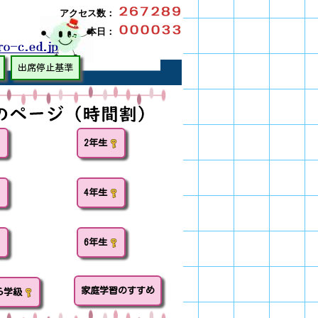
アクセス数：
本日：
出席停止基準
2年生
4年生
6年生
家庭学習のすすめ
ら学級