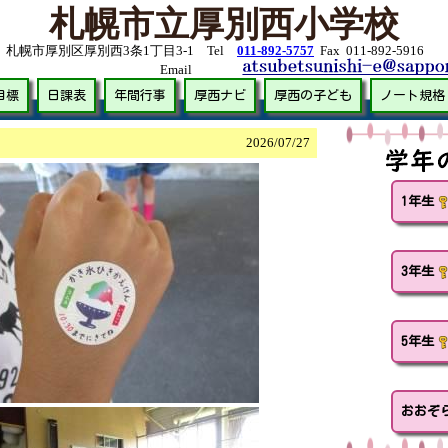
札幌市立厚別西小学校
63 札幌市厚別区厚別西3条1丁目3-1 Tel
011-892-5757
Fax 011-892-5916
mail
目標
日課表
年間行事
厚西ナビ
厚西の子ども
ノート規格
2026/
07/27
1年生
3年生
5年生
おおぞ