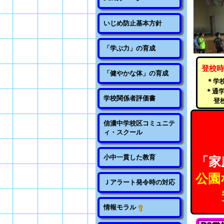
いじめ防止基本方針
「学ぶ力」の育成
登校時
「健やかな体」の育成
＊学
＊通学
学校関係者評価書
登校
信濃中学校区コミュニテ
ィ・スクール
小中一貫した教育
「家
公園
Ｊアラート発令時の対応
情報モラル