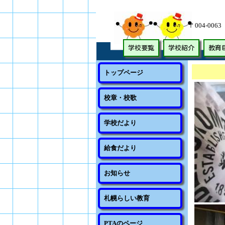
〒004-00
E
学校要覧
学校紹介
教育
トップページ
校章・校歌
学校だより
給食だより
お知らせ
札幌らしい教育
PTAのページ