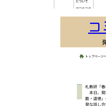
について
【時間割/2年1組 】
はつらつタ
【時間割/2年2組 】
イム②（24
～27日）
【時間割/5年3組 】
コ
30
31
【時間割/5年2組 】
児童委員会
⑦