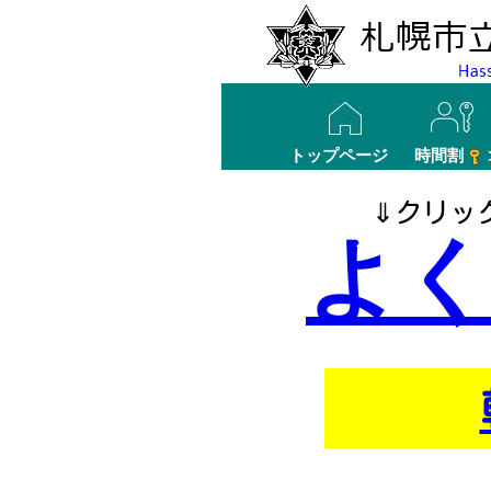
トップページ
時間割
⇓クリッ
よ