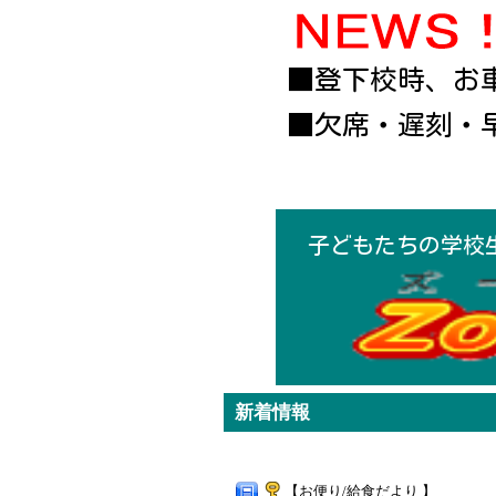
■登下校時、お
■欠席・遅刻・
子どもたちの学校
新着情報
【お便り/給食だより 】