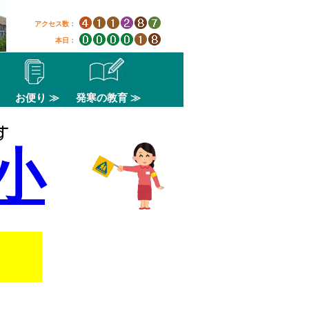
アクセス数：
本日：
お便り ≫
発寒の教育 ≫
す
小