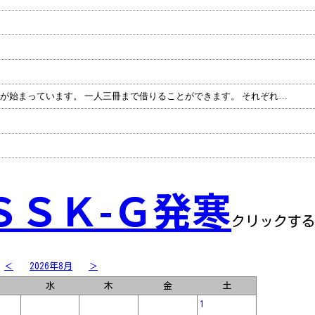
【さくら図書館】 夏休みの図書貸出が始まっています。 一人三冊まで借りることができます。 それぞれ自分の好みに合わせた本を選ぶことができて、うれしそうな笑顔がこぼれています。 本の紹介をするという課題に向けて、おすすめの部分を見つけたいと語る子もいました。
ＳＳＫ-Ｇ発寒
クリックす
＜
2026年8月
＞
水
木
金
土
1