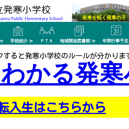
未来を拓く発寒の子
≫
学校紹介 ≫
ＰＴＡ
地域開放図書館 ≫
年間行事予定
クすると発寒小学校のルールが分かりま
くわかる発寒
転入生はこちらから