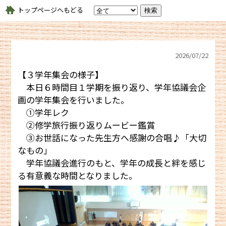
トップページへもどる
2026/
07/22
【３学年集会の様子】
本日６時間目１学期を振り返り、学年協議会企
画の学年集会を行いました。
①学年レク
②修学旅行振り返りムービー鑑賞
③お世話になった先生方へ感謝の合唱♪「大切
なもの」
学年協議会進行のもと、学年の成長と絆を感じ
る有意義な時間となりました。