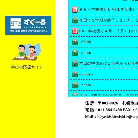
Ｒ８－学校便り５号(１学期末） [ pdf
R8－学校便り４号（７月） [ pdf 36
- photo -
- photo -
学びの応援サイト
- photo -
- photo -
住 所：〒003-0026 札
- photo -
電 話：011-864-0480
FAX ：01
Mail：
higashishiroishi-e@sap