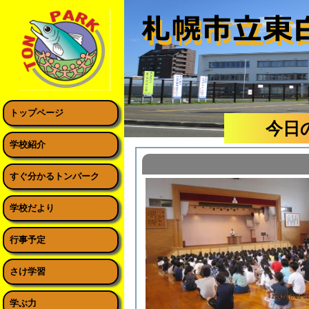
トップページ
今日
学校紹介
すぐ分かるトンパーク
学校だより
行事予定
さけ学習
学ぶ力