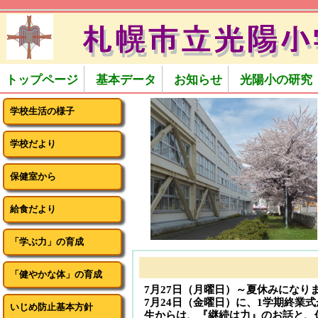
トップページ
基本データ
お知らせ
光陽小の研究
学校生活の様子
学校だより
保健室から
給食だより
「学ぶ力」の育成
「健やかな体」の育成
7月27日（月曜日）～夏休みになり
7月24日（金曜日）に、1学期終業
いじめ防止基本方針
生からは、『継続は力』のお話と、