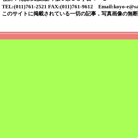
TEL:(011)761-2521 FAX:(011)761-9612 Email:koyo-e@sap
このサイトに掲載されている一切の記事，写真画像の無断
5月15日（水曜日）～５年生 調理
本日、ごはんとお味噌汁を作りまし
「美味しかった！」と笑顔いっぱい
後始末もグループで協力しながら行
でした。