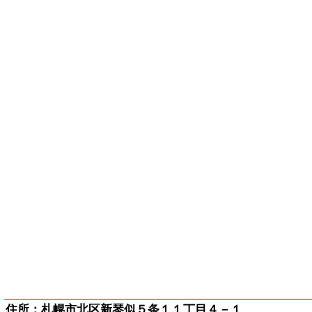
だきますようお願いいたします
住所：札幌市北区新琴似５条１１丁目４－１