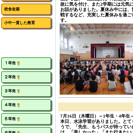
故に気を付け、また2学期には元気
校舎改築
お話がありました。夏休み中には、
戦するなど、充実した夏休みを過ご
す。
小中一貫した教育
１年生
２年生
３年生
４年生
7月16日（木曜日）～1年生・4年生
５年生
本日、水泳学習がありました。とて
うで、「先生、もうバスが待ってい
は、「楽しかった」「また行きたい
６年生