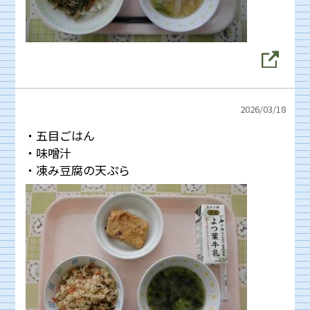
2026/
03/18
・五目ごはん
・味噌汁
・凍み豆腐の天ぷら