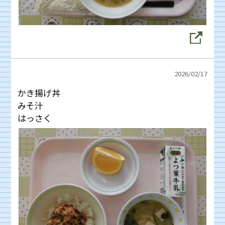
2026/
02/17
かき揚げ丼
みそ汁
はっさく