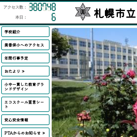
アクセス数：
札幌市立
本日：
学校紹介
美香保小へのアクセス
年間行事予定
おたより ≫
小中一貫した教育グラ
ンドデザイン
エコスクール宣言シー
ト
安心安全情報
PTAからのお知らせ ≫