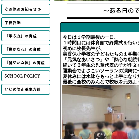
その他のお知らせ ≫
～ある日の
学校評価
「学ぶ力」の育成
今日は１学期最後の一日、
１時間目には体育館で終業式を行い
初めに校長先生が、
「豊かな心」の育成
美香保小学校の子どもたちの１学期
「元気なあいさつ」や「熱心な朝読
「健やかな体」の育成
続いて３年生の児童代表の子が作文
運動会でよさこいソーランの演舞に
SCHOOL POLICY
夏休みには水泳をもっと上手になり
最後に全校のみんなで校歌を元気よ
いじめ防止基本方針