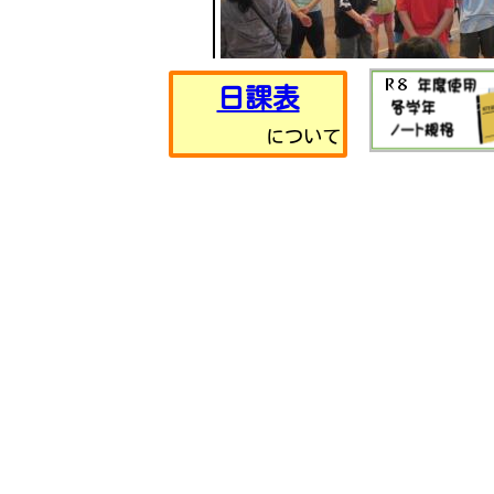
R８
日課表
について