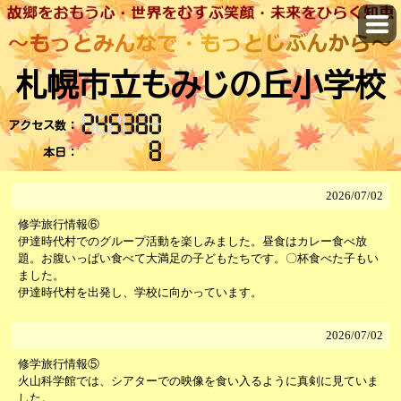
札幌市立もみじの丘小学校
アクセス数：
本日：
2026/
07/02
修学旅行情報⑥
伊達時代村でのグループ活動を楽しみました。昼食はカレー食べ放
題。お腹いっぱい食べて大満足の子どもたちです。〇杯食べた子もい
ました。
伊達時代村を出発し、学校に向かっています。
2026/
07/02
修学旅行情報⑤
火山科学館では、シアターでの映像を食い入るように真剣に見ていま
した。