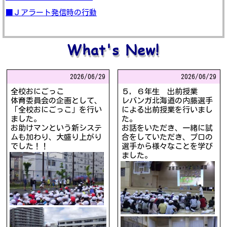
■Ｊアラート発信時の行動
2026/
06/29
2026/
06/29
全校おにごっこ
５，６年生 出前授業
体育委員会の企画として、
レバンガ北海道の内藤選手
「全校おにごっこ」を行い
による出前授業を行いまし
ました。
た。
お助けマンという新システ
お話をいただき、一緒に試
ムも加わり、大盛り上がり
合をしていただき、プロの
でした！！
選手から様々なことを学び
ました。