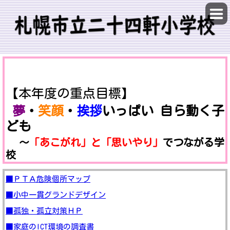
【本年度の重点目標】
夢
・
笑顔
・
挨拶
いっぱい 自ら動く子
ども
～
「あこがれ」と「思いやり」
でつながる学
校
■
ＰＴＡ危険個所マップ
■小中一貫グランドデザイン
■孤独・孤立対策ＨＰ
■家庭のICT環境の調査書