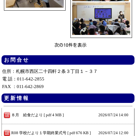
次の10件を表示
お 問 合 せ
住所：札幌市西区二十四軒２条３丁目１－３７
電 話：011-642-2855
FAX ：011-642-2869
更 新
情 報
８月 給食だより [ pdf 4 MB ]
2026/
07/24 14:00
R08 学校だより１学期終業式号 [ pdf 676 KB ]
2026/
07/24 12:00