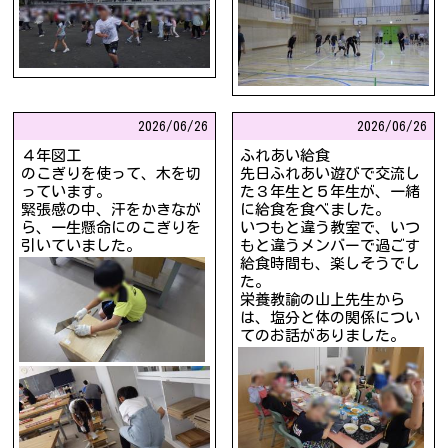
2026/
06/26
2026/
06/26
４年図工
ふれあい給食
のこぎりを使って、木を切
先日ふれあい遊びで交流し
っています。
た３年生と５年生が、一緒
緊張感の中、汗をかきなが
に給食を食べました。
ら、一生懸命にのこぎりを
いつもと違う教室で、いつ
引いていました。
もと違うメンバーで過ごす
給食時間も、楽しそうでし
た。
栄養教諭の山上先生から
は、塩分と体の関係につい
てのお話がありました。