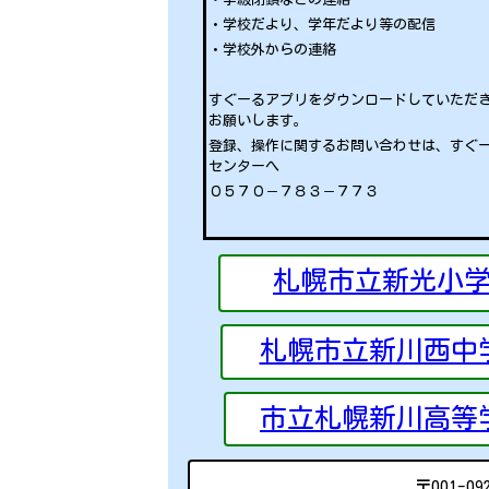
・学校だより、学年だより等の配信
・学校外からの連絡
すぐーるアプリをダウンロードしていただ
お願いします。
登録、操作に関するお問い合わせは、すぐ
センターへ
０５７０－７８３－７７３
いいね！
札幌市立新光小
＜栄養士の先生による食指導＞
札幌市立新川西中
1年生の学級では、北陽小の栄養士の先
ただき、給食についての学習をしまし
市立札幌新川高等
〒001-