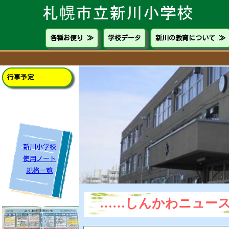
各種お便り ≫
学校データ
新川の教育について ≫
行事予定
新川小学校
使用ノート
規格一覧
……しんかわニュー