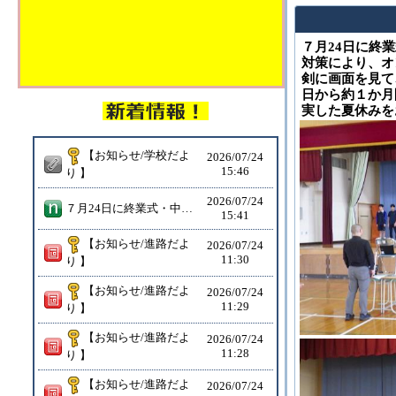
７月24日に終
対策により、オ
剣に画面を見て
日から約１か月
実した夏休みを
【お知らせ/学校だよ
2026/
07/24
15:46
り 】
2026/
07/24
７月24日に終業式・中体連報告会・表彰式を行いました。暑さ対策により、オンラインでの開催となりましたが、みなさん真剣に画面を見て、式に参加している姿が見受けられました。明日から約１か月間夏休みとなります。熱中症等に気を付け、充実した夏休みをお過ごしください。
15:41
【お知らせ/進路だよ
2026/
07/24
11:30
り 】
【お知らせ/進路だよ
2026/
07/24
11:29
り 】
【お知らせ/進路だよ
2026/
07/24
11:28
り 】
【お知らせ/進路だよ
2026/
07/24