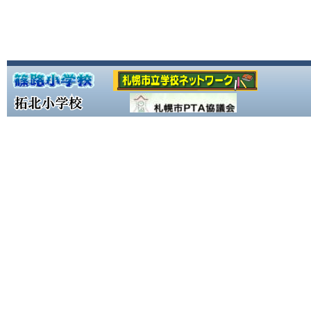
令和８年度「学ぶ力」育
2026/
06/11
成プログラム [ pdf 823 KB
16:54
]
12:10 【6
2026/
06/09
３年生の修学旅行は、おかげさまで予定通り無事に帰着いたしました。保護者の皆様におかれましては、これまでのご準備や送迎など、多大なるご協力をいただき誠にありがとうございました。 なお、6月10日（水）と6月11日（木）の２日間は、３年生の休業日となります。 ３年生の皆さんは、修学旅行の疲れをしっかりといやし、6月12日（金）に元気に登校してください。皆さんの笑顔に会えるのを楽しみにしています。
の見学を無事に
18:01
で、順調に行程
2026/
06/09
楽しかった旅もいよいよ終盤。札幌へ向けて出発しました！ ３年生を乗せた特急北斗は予定通り、新函館北斗駅を出発しました。 札幌駅への到着は、事前にお知らせしている定刻通りの時間となる見込みです。 ※運行状況により到着時間が大きく前後する場合には、「すぐーる」にてお知らせいたします。
14:29
2026/
06/09
３年生は、最後の見学地である「ねぶたの家 ワ・ラッセ」を訪れました。迫力あるねぶたを間近に見学し、青森ならではの文化を満喫しました。 楽しかった思い出を胸に、まもなく新青森駅を出発し、帰路につきます。
宿泊学習２日目
12:30
も恵まれ無事終
2026/
06/09
つきます。
修学旅行もいよいよ最終日を迎えました。 ３年生一同、体調を崩すことなく元気に、順調に旅を続けています。 本日は、青森市の「ねぶたの家 ワ・ラッセ」を見学し、迫力あるねぶたの文化に触れる予定です。 その後は、予定通り帰路につく予定です。 ※帰着予定時刻の変更などがある場合は、「すぐーる」でお知らせいたします。
07:32
2026/
06/08
３年生は、予定通り宿泊先のホテルに無事到着いたしました。 体調不良者もなく、全員元気に過ごしております。 このあとは夕食、学年レク、入浴などを経て、明日に備えて就寝となります。 本日も充実した活動ができましたので、夜はゆっくり身体を休めてもらいたいと思います。 ※次のHP更新は、明朝を予定しております。
17:34
２年生の宿泊学
2026/
06/08
午後はエスコン
3年生は、きりたんぽ体験や尾去沢鉱山の見学を無事に終え、現在は本日の宿泊先であるホテルへと向かっています。 参加生徒は全員元気に活動しており、行程も予定通り順調に進んでおります。
16:53
テレビ中継もあ
いました。
2026/
06/08
あいにくの空模様となりましたが、3年生の盛岡自主研修は無事に終了いたしました。 生徒たちは時間をしっかりと意識して行動し、集合時刻を遅れることなく全員が元気に集まることができました。 現在は、次の目的地である「きりたんぽ体験」に向けて移動中です。
とてもいい思い
13:06
現在、夕食会場
2026/
06/08
予定通りに進ん
修学旅行中の３年生は、予定通りに盛岡に到着し、自主研修を開始しました。 ※３年生の修学旅行中の写真掲載につきまして、多くのご要望をいただいておりますが、札幌市では昨年度８月より、生徒のプライバシー保護および情報セキュリティ管理の観点から、教職員の私物端末（スマートフォン等）による生徒の撮影が全面禁止となりました。そのため、昨年度までのようなリアルタイムでの写真掲載が難しくなっております。旅行中の様子を楽しみにしてくださっている保護者の皆様には大変心苦しいのですが、生徒の安全を守るための取り組みとして、何卒ご理解とご協力のほどよろしくお願いいたします。
10:13
2026/
06/08