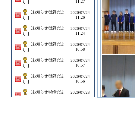
11:27
り 】
【お知らせ/進路だよ
2026/
07/24
11:26
り 】
【お知らせ/進路だよ
2026/
07/24
11:24
り 】
【お知らせ/進路だよ
2026/
07/24
10:58
り 】
【お知らせ/進路だよ
2026/
07/24
10:57
り 】
【お知らせ/進路だよ
2026/
07/24
10:56
り 】
【お知らせ/給食だよ
2026/
07/23
11:37
り 】
2026/
07/16
11:40【6組 宿泊学習】 JRタワーの見学を終え、学校への帰路につきました。 本日は天候にも恵まれ、展望室からは素晴らしい景色を眺めることができました。 体調を崩す生徒もおらず、全員元気に過ごしています。
11:40
2026/
07/16
7:30【6組 宿泊学習】 昨日の夕食後に行ったレクリエーションは、大盛り上がりのうちに終了しました。 現在、生徒たちは元気に朝食をとっています。 全員体調を崩すことなく、2日目の行程も順調にスタートしています。
07:30