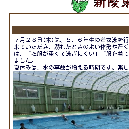
R8年間行事予定(8.7.22) [ pdf 443 KB ]
７月２３日(木)は、５、６年生の着衣泳を
来ていただき、溺れたときのよい体勢や浮く
は、「衣服が重くて泳ぎにくい」「服を着て
ました。
夏休みは、水の事故が増える時期です。楽し
【学年を選択してください/１年 】