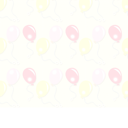
各
学校だより ６月号 [ pdf
704 KB ]
学
各
R8給食だより6月 [ pdf 461
KB ]
給
学校だより 体育発表会
各
特別号 [ pdf 2 MB ]
学
P
PTA入会申込書_ [ pdf 84 K
B ]
版
P
PTA退会届 [ pdf 4 MB ]
版
P
PTA入会申込書 [ docx 26 K
B ]
d
P
PTA退会届 [ docx 26 KB ]
d
各
R8給食だより5月 [ pdf 627
KB ]
給
学
R8 学校基本情報 [ pdf 72 K