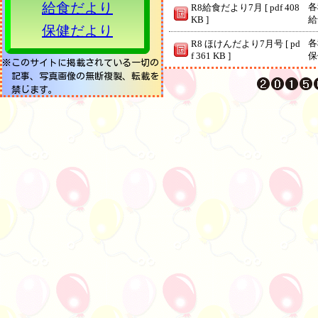
給食だより
各
R8給食だより7月 [ pdf 408
KB ]
給
保健だより
各
R8 ほけんだより7月号 [ pd
f 361 KB ]
保
※このサイトに掲載されている一切の
記事、写真画像の無断複製、転載を
各
学校だより ７月号 [ pdf 55
禁じます。
5 KB ]
学
令和８年度 年間行事予
行
定 [ pdf 330 KB ]
学
かざぐるま7・8月号 [ pdf
館
687 KB ]
館
各
R8 ほけんだより6月号 [ pd
f 389 KB ]
保
西
現在（８；１５）、雨がぱらついております。 雨雲レーダーを見ると９:００過ぎに雨が上がる予報となっておりますので、児童は９時まで教室で待機し、その後開会式に臨む方向で考えております。 御理解のほどよろしくお願いいたします。
ー
動
西
【本日の体育発表会は予定通り実施いたします。】 天気予報によりますと、本日の最高気温は２０度となっています。気温の変化に対応できる服装で登校できるようご配慮をお願いいたします。また、雨具（カッパやレインコートなど）も忘れずにご用意をお願いいたします。なお現在、札幌地方に雷注意報が発令されており、万が一本校周辺で雷が発生した場合には競技を中断する場合がございますことをご承知おきください。 体育発表会に向け、保護者の皆様には多くのお力添えをいただき、誠にありがとうございました。思い出深い体育発表会となるよう、職員一同お子さんたちのサポートに努めてまいります。
ー
動