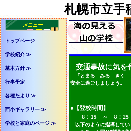
札幌市立手
メニュー
トップページ
学校紹介 ≫
交通事故に気を
基本方針 ≫
「とまる みる きく 
行事予定
安全に過ごしましょう。
各種たより ≫
●【登校時間】
西小ギャラリー ≫
8：15 ～ 8：25
学校と家庭のページ ≫
以下のように指導してい