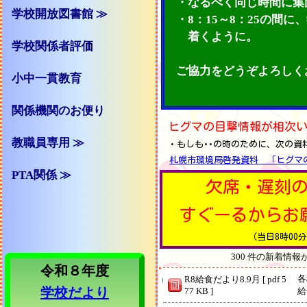
・なるべく同じ時間に集
学校開放図書館 ≫
・8：15～8：25の間に
着くよう
に。
学校関係者評価
ご協力をどうぞよろしく
小中一貫教育
関係機関のお便り
ヒグマの目撃情報が相次
教職員専用 ≫
・もしも･･の時のために、次の資
札幌市環境局啓発資料 「ヒグマ
PTA関係 ≫
欠席・遅刻
すぐーるからお
（当日8時00
300 件の新着情
令和８年度
各
R8給食だより8.9月 [ pdf 5
学校だより
77 KB ]
給