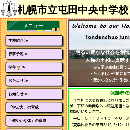
札幌市立屯田中央中学校
メニュー
メニュー
学校紹介 ≫
明るい豊かな社会を創造
行事予定 ≫
人類の平和に貢献する
学年
≫
・自ら学ぶ生徒に育て
・たくましい生徒に育て
・豊かな心を持つ生徒に
おたより ≫
保護者の
お知らせ ≫
１学期は大変お世話になりました
が、下記の時間以外は転送電話とな
「学ぶ力」の育成
お願いいたします。
平日 ８：１０～１６：４０ ※
「健やかな体」の育成
（夏季休校日の平日8/10,8/12