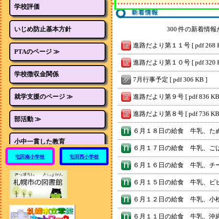
学校評価
いじめ防止基本方針
300 件の新着情
進路だより第１１号 [ pdf 268 K
PTAのページ ≫
進路だより第１０号 [ pdf 320 K
学校徴収金関係
7月行事予定 [ pdf 306 KB ]
就学支援のページ ≫
進路だより第９号 [ pdf 836 KB 
進路だより第８号 [ pdf 736 KB 
部活動 ≫
小中一貫した教育
屯田南小学校
屯田西小学校